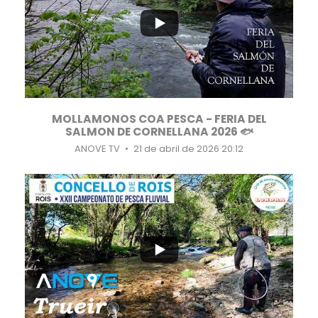
...
16
0
MOLLAMONOS COA PESCA - FERIA DEL
SALMON DE CORNELLANA 2026 🐟
ANOVE TV
21 de abril de 2026 20:12
...
7
1