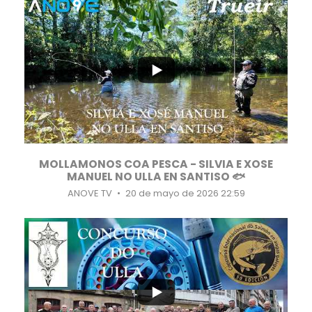
...
14
1
MOLLAMONOS COA PESCA - SILVIA E XOSE
MANUEL NO ULLA EN SANTISO 🐟
ANOVE TV
20 de mayo de 2026 22:59
...
14
7