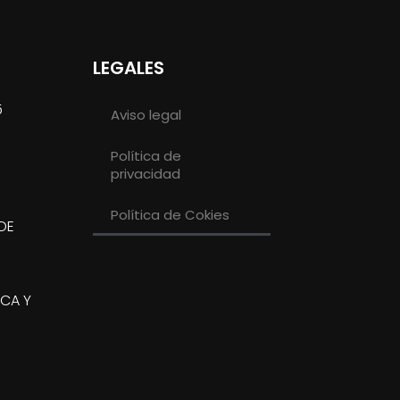
LEGALES
5
Aviso legal
Política de
privacidad
Política de Cokies
DE
SCA Y
2025