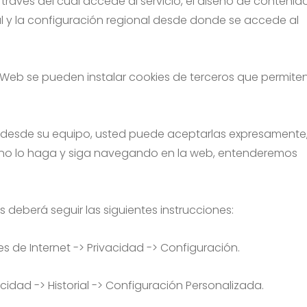
 través del cual accede al servicio, el diseño de contenid
al y la configuración regional desde donde se accede al
 Web se pueden instalar cookies de terceros que permite
es desde su equipo, usted puede aceptarlas expresamente
e no lo haga y siga navegando en la web, entenderemos
s deberá seguir las siguientes instrucciones:
es de Internet -> Privacidad -> Configuración.
acidad -> Historial -> Configuración Personalizada.