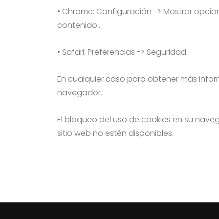
• Chrome: Configuración -> Mostrar opcio
contenido..
• Safari: Preferencias -> Seguridad.
En cualquier caso para obtener más infor
navegador.
El bloqueo del uso de cookies en su nave
sitio web no estén disponibles.